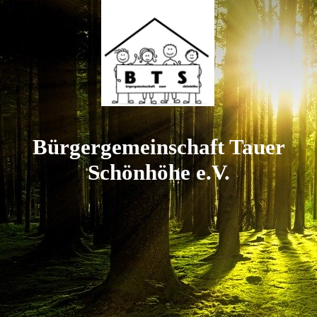
Bürgergemeinschaft Tauer
Schönhöhe e.V
.